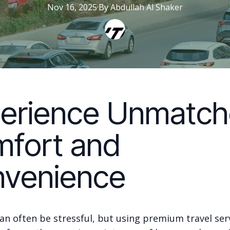
Nov 16, 2025
·
By
Abdullah
Al Shaker
erience Unmatc
fort and
venience
an often be stressful, but using premium travel serv