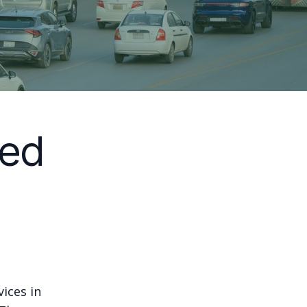
hed
ices in