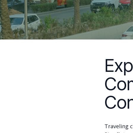
Exp
Com
Con
Traveling c