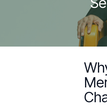
Se
Why
Me
Cha