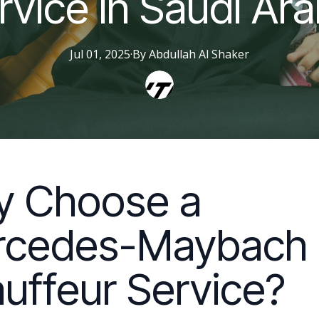
rvice in Saudi Ara
Jul 01, 2025
·
By
Abdullah
Al Shaker
 Choose a
rcedes-Maybach
uffeur Service?