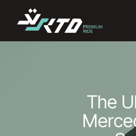
The Ul
Merce