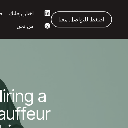
اختار رحلتك
ف
اضغط للتواصل معنا
من نحن
iring a
uffeur